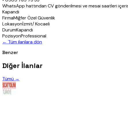
WhatsApp hattından CV gönderilmesi ve mesai saatleri içerisi
Kapandı
Firma
Miğfer Özel Güvenlik
Lokasyon
İzmit/ Kocaeli
Durum
Kapandı
Pozisyon
Professional
← Tüm ilanlara dön
Benzer
Diğer İlanlar
Tümü →