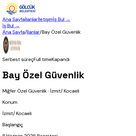
Ana Sayfa
İlanlar
İletişim
İş Bul →
İş Bul →
Ana Sayfa
/
İlanlar
/
Bay Özel Güvenlik
Serbest süreç
Full time
Kapandı
Bay Özel Güvenlik
Miğfer Özel Güvenlik
·
İzmit/ Kocaeli
Konum
İzmit/ Kocaeli
Başlangıç
8 Haziran 2026 Pazartesi