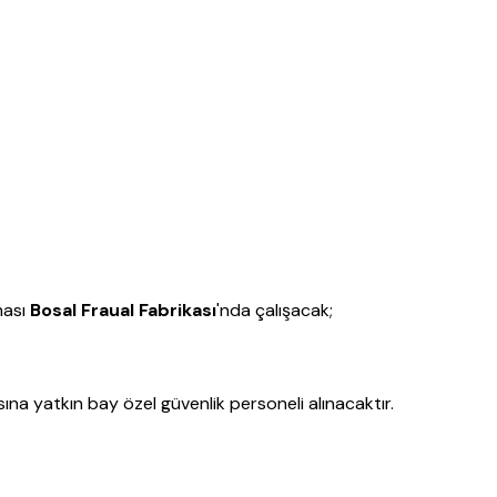
ması
Bosal Fraual Fabrikası
'nda çalışacak;
na yatkın bay özel güvenlik personeli alınacaktır.