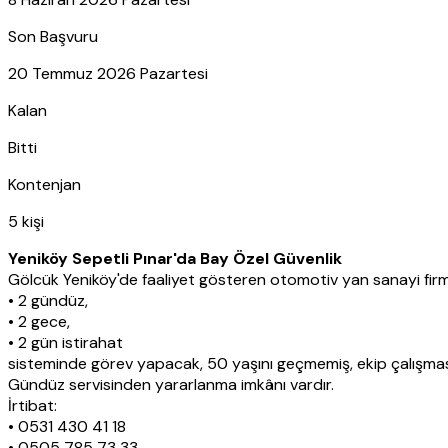
Son Başvuru
20 Temmuz 2026 Pazartesi
Kalan
Bitti
Kontenjan
5 kişi
Yeniköy Sepetli Pınar'da Bay Özel Güvenlik
Gölcük Yeniköy'de faaliyet gösteren otomotiv yan sanayi fir
• 2 gündüz,
• 2 gece,
• 2 gün istirahat
sisteminde görev yapacak, 50 yaşını geçmemiş, ekip çalışması
Gündüz servisinden yararlanma imkânı vardır.
İrtibat:
• 0531 430 41 18
• 0505 785 73 33